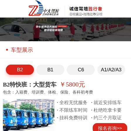
车型展示
B2
B1
C6
A1/A2/A3
￥5800元
B2特快班：大型货车
包含：入籍费、培训费、体检、保险、各科初考费
·
全程无忧服务
·
就近安排练车
·
不限练车时间
·
杜绝吃拿卡要
·
挂科免费特训
·
约三个月取证
报名咨询>>