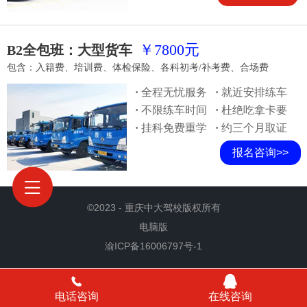
￥7800元
B2全包班：大型货车
包含：入籍费、培训费、体检保险、各科初考/补考费、合场费
·
全程无忧服务
·
就近安排练车
·
不限练车时间
·
杜绝吃拿卡要
·
挂科免费重学
·
约三个月取证
报名咨询>>
©
2023 - 重庆中大驾校版权所有
电脑版
渝ICP备16006797号-1
电话咨询
在线咨询